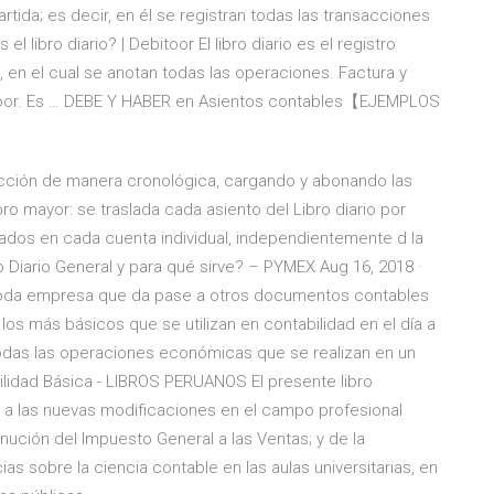
rtida; es decir, en él se registran todas las transacciones
l libro diario? | Debitoor El libro diario es el registro
, en el cual se anotan todas las operaciones. Factura y
bitoor. Es … DEBE Y HABER en Asientos contables【EJEMPLOS
sacción de manera cronológica, cargando y abonando las
ro mayor: se traslada cada asiento del Libro diario por
ados en cada cuenta individual, independientemente d la
o Diario General y para qué sirve? – PYMEX Aug 16, 2018 ·
e toda empresa que da pase a otros documentos contables
 los más básicos que se utilizan en contabilidad en el día a
todas las operaciones económicas que se realizan en un
ilidad Básica - LIBROS PERUANOS El presente libro
ón a las nuevas modificaciones en el campo profesional
nución del Impuesto General a las Ventas; y de la
s sobre la ciencia contable en las aulas universitarias, en