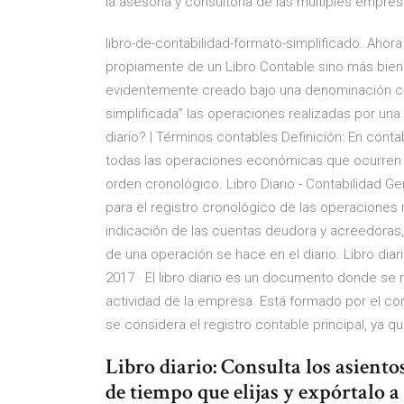
la asesoría y consultoría de las múltiples empre
libro-de-contabilidad-formato-simplificado. Ahor
propiamente de un Libro Contable sino más bien d
evidentemente creado bajo una denominación con
simplificada” las operaciones realizadas por una 
diario? | Términos contables Definición: En contabi
todas las operaciones económicas que ocurren e
orden cronológico. Libro Diario - Contabilidad Gen
para el registro cronológico de las operacione
indicación de las cuentas deudora y acreedoras,
de una operación se hace en el diario. Libro dia
2017 · El libro diario es un documento donde se re
actividad de la empresa. Está formado por el co
se considera el registro contable principal, ya q
Libro diario: Consulta los asiento
de tiempo que elijas y expórtalo a