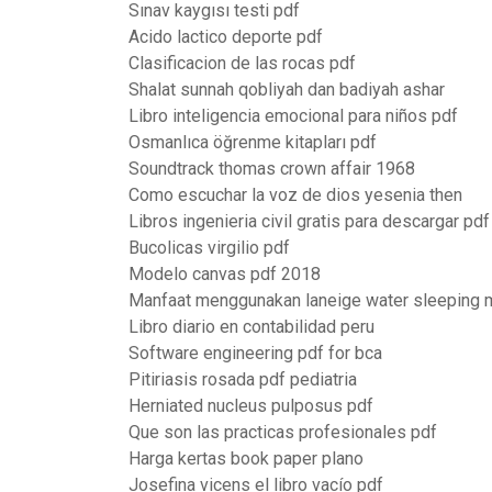
Sınav kaygısı testi pdf
Acido lactico deporte pdf
Clasificacion de las rocas pdf
Shalat sunnah qobliyah dan badiyah ashar
Libro inteligencia emocional para niños pdf
Osmanlıca öğrenme kitapları pdf
Soundtrack thomas crown affair 1968
Como escuchar la voz de dios yesenia then
Libros ingenieria civil gratis para descargar pdf
Bucolicas virgilio pdf
Modelo canvas pdf 2018
Manfaat menggunakan laneige water sleeping
Libro diario en contabilidad peru
Software engineering pdf for bca
Pitiriasis rosada pdf pediatria
Herniated nucleus pulposus pdf
Que son las practicas profesionales pdf
Harga kertas book paper plano
Josefina vicens el libro vacío pdf