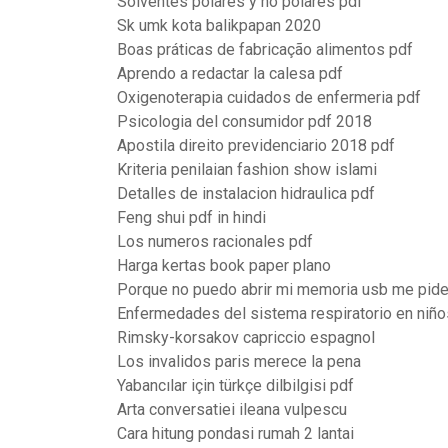
Solventes polares y no polares pdf
Sk umk kota balikpapan 2020
Boas práticas de fabricação alimentos pdf
Aprendo a redactar la calesa pdf
Oxigenoterapia cuidados de enfermeria pdf
Psicologia del consumidor pdf 2018
Apostila direito previdenciario 2018 pdf
Kriteria penilaian fashion show islami
Detalles de instalacion hidraulica pdf
Feng shui pdf in hindi
Los numeros racionales pdf
Harga kertas book paper plano
Porque no puedo abrir mi memoria usb me pide
Enfermedades del sistema respiratorio en niño
Rimsky-korsakov capriccio espagnol
Los invalidos paris merece la pena
Yabancılar için türkçe dilbilgisi pdf
Arta conversatiei ileana vulpescu
Cara hitung pondasi rumah 2 lantai