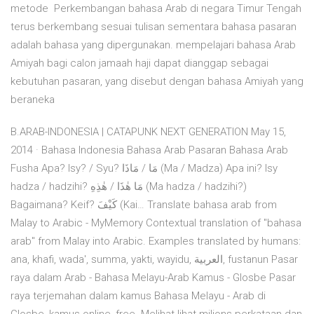
metode Perkembangan bahasa Arab di negara Timur Tengah
terus berkembang sesuai tulisan sementara bahasa pasaran
adalah bahasa yang dipergunakan. mempelajari bahasa Arab
Amiyah bagi calon jamaah haji dapat dianggap sebagai
kebutuhan pasaran, yang disebut dengan bahasa Amiyah yang
beraneka
B.ARAB-INDONESIA | CATAPUNK NEXT GENERATION May 15,
2014 · Bahasa Indonesia Bahasa Arab Pasaran Bahasa Arab
Fusha Apa? Isy? / Syu? مَا / مَاذَا (Ma / Madza) Apa ini? Isy
hadza / hadzihi? مَا هٰذَا / هٰذِهِ (Ma hadza / hadzihi?)
Bagaimana? Keif? كَيْفَ (Kai… Translate bahasa arab from
Malay to Arabic - MyMemory Contextual translation of "bahasa
arab" from Malay into Arabic. Examples translated by humans:
ana, khafi, wada', summa, yakti, wayidu, العربية, fustanun Pasar
raya dalam Arab - Bahasa Melayu-Arab Kamus - Glosbe Pasar
raya terjemahan dalam kamus Bahasa Melayu - Arab di