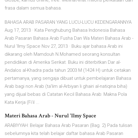
Glosbe, kamus online, free. Melihat-lihat milions perkataan dan
frasa dalam semua bahasa.
BAHASA ARAB PASARAN YANG LUCU-LUCU KEDENGARANNYA
Aug 17, 2013 · Kata Penghubung Bahasa Indonesia Bahasa
Arab Pasaran Bahasa Arab Fusha Dan Wa Materi Bahasa Arab -
Nurul 'Ilmy Space Nov 27, 2013 · Buku ajar bahasa Arab ini
dikarang oleh Mamdouh N.Mohamed seorang konsultan
pendidikan di Amerika Serikat. Buku ini diterbitkan Dar al-
Andalos al-Khadra pada tahun 2003 M (1424 H) untuk cetakan
pertamanya, yang sengaja dibuat untuk pembelajaran Bahasa
Arab bagi non Arab (ta’lim al-Arbiyan li ghairi al-natiqina biha)
yang dijual bebas di Catatan Kecil Bahasa Arab: Makna Pola
Kata Kerja (Fi'il ...
Materi Bahasa Arab - Nurul 'Ilmy Space
ARABIYYAH: Belajar Bahasa Arab Pasaran (Bag. 2) Pada tulisan
sebelumnya kita telah belajar daftar bahasa Arab Pasaran