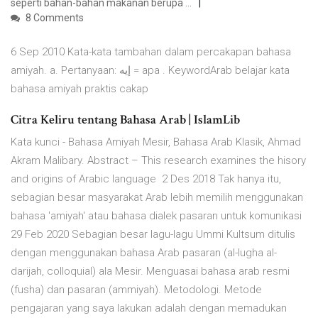
seperti bahan-bahan makanan berupa …
8 Comments
6 Sep 2010 Kata-kata tambahan dalam percakapan bahasa
amiyah. a. Pertanyaan: إيه = apa . KeywordArab belajar kata
bahasa amiyah praktis cakap
Citra Keliru tentang Bahasa Arab | IslamLib
Kata kunci - Bahasa Amiyah Mesir, Bahasa Arab Klasik, Ahmad
Akram Malibary. Abstract – This research examines the hisory
and origins of Arabic language 2 Des 2018 Tak hanya itu,
sebagian besar masyarakat Arab lebih memilih menggunakan
bahasa 'amiyah' atau bahasa dialek pasaran untuk komunikasi
29 Feb 2020 Sebagian besar lagu-lagu Ummi Kultsum ditulis
dengan menggunakan bahasa Arab pasaran (al-lugha al-
darijah, colloquial) ala Mesir. Menguasai bahasa arab resmi
(fusha) dan pasaran (ammiyah). Metodologi. Metode
pengajaran yang saya lakukan adalah dengan memadukan