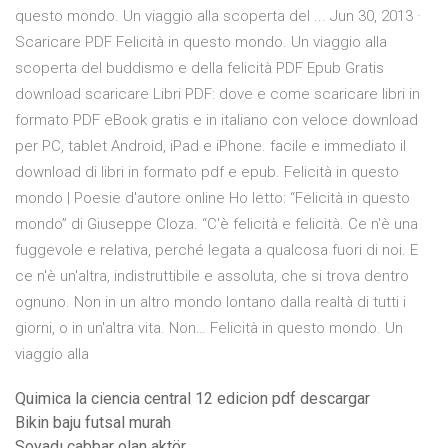
questo mondo. Un viaggio alla scoperta del ... Jun 30, 2013 ·
Scaricare PDF Felicità in questo mondo. Un viaggio alla
scoperta del buddismo e della felicità PDF Epub Gratis
download scaricare Libri PDF: dove e come scaricare libri in
formato PDF eBook gratis e in italiano con veloce download
per PC, tablet Android, iPad e iPhone. facile e immediato il
download di libri in formato pdf e epub. Felicità in questo
mondo | Poesie d'autore online Ho letto: “Felicità in questo
mondo” di Giuseppe Cloza. “C'è felicità e felicità. Ce n'è una
fuggevole e relativa, perché legata a qualcosa fuori di noi. E
ce n'è un'altra, indistruttibile e assoluta, che si trova dentro
ognuno. Non in un altro mondo lontano dalla realtà di tutti i
giorni, o in un'altra vita. Non… Felicità in questo mondo. Un
viaggio alla
Quimica la ciencia central 12 edicion pdf descargar
Bikin baju futsal murah
Soyadı cabbar olan aktör