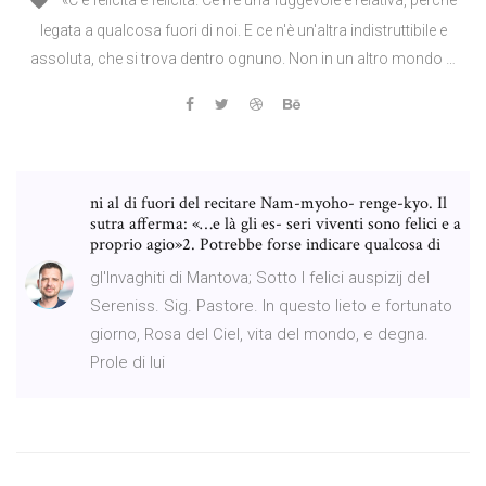
«C'è felicità e felicità. Ce n'è una fuggevole e relativa, perché
legata a qualcosa fuori di noi. E ce n'è un'altra indistruttibile e
assoluta, che si trova dentro ognuno. Non in un altro mondo …
ni al di fuori del recitare Nam-myoho- renge-kyo. Il
sutra afferma: «…e là gli es- seri viventi sono felici e a
proprio agio»2. Potrebbe forse indicare qualcosa di
gl'Invaghiti di Mantova; Sotto I felici auspizij del
Sereniss. Sig. Pastore. In questo lieto e fortunato
giorno, Rosa del Ciel, vita del mondo, e degna.
Prole di lui