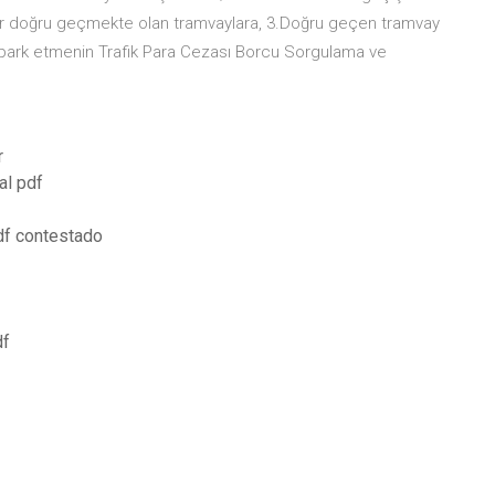
ler doğru geçmekte olan tramvaylara, 3.Doğru geçen tramvay
e park etmenin Trafik Para Cezası Borcu Sorgulama ve
r
al pdf
 df contestado
df