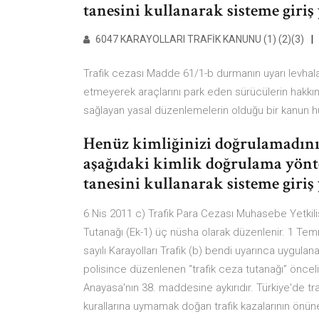
tanesini kullanarak sisteme giri
6047 KARAYOLLARI TRAFİK KANUNU (1) (2)(3)
Trafik cezası Madde 61/1-b durmanın uyarı levhalar
etmeyerek araçlarını park eden sürücülerin hakkınd
sağlayan yasal düzenlemelerin olduğu bir kanun 
Henüz kimliğinizi doğrulamadını
aşağıdaki kimlik doğrulama yönte
tanesini kullanarak sisteme giri
6 Nis 2011 c) Trafik Para Cezası Muhasebe Yetkilis
Tutanağı (Ek-1) üç nüsha olarak düzenlenir. 1 T
sayılı Karayolları Trafik (b) bendi uyarınca uygulana
polisince düzenlenen “trafik ceza tutanağı” önce
Anayasa'nın 38. maddesine aykırıdır. Türkiye'de traf
kurallarına uymamak doğan trafik kazalarının önün