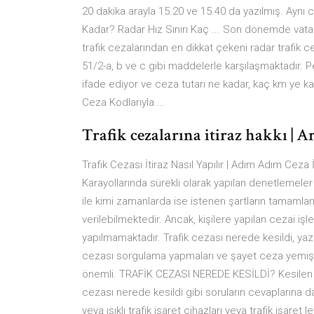
20 dakika arayla 15.20 ve 15.40 da yazılmış. Aynı 
Kadar? Radar Hız Sınırı Kaç ... Son dönemde vatan
trafik cezalarından en dikkat çekeni radar trafik c
51/2-a, b ve c gibi maddelerle karşılaşmaktadır. Pe
ifade ediyor ve ceza tutarı ne kadar, kaç km ye k
Ceza Kodlarıyla ...
Trafik cezalarına itiraz hakkı |
Trafik Cezası İtiraz Nasıl Yapılır | Adım Adım Ceza İ
Karayollarında sürekli olarak yapılan denetlemeler 
ile kimi zamanlarda ise istenen şartların tamamla
verilebilmektedir. Ancak, kişilere yapılan cezai işl
yapılmamaktadır. Trafik cezası nerede kesildi, yaz
cezası sorgulama yapmaları ve şayet ceza yemiş 
önemli. TRAFİK CEZASI NEREDE KESİLDİ? Kesilen b
cezası nerede kesildi gibi soruların cevaplarına da
veya ışıklı trafik işaret cihazları veya trafik işar