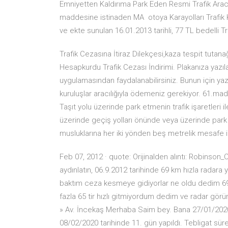
Emniyetten Kaldırıma Park Eden Resmi Trafik Aracı
maddesine istinaden MA otoya Karayolları Trafi
ve ekte sunulan 16.01.2013 tarihli, 77 TL bedelli T
Trafik Cezasına İtiraz Dilekçesi,kaza tespit tutanağı
Hesapkurdu Trafik Cezası İndirimi. Plakanıza yazı
uygulamasından faydalanabilirsiniz. Bunun için yazı
kuruluşlar aracılığıyla ödemeniz gerekiyor. 61.ma
Taşıt yolu üzerinde park etmenin trafik işaretleri 
üzerinde geçiş yolları önünde veya üzerinde park
musluklarına her iki yönden beş metrelik mesafe 
Feb 07, 2012 · quote: Orijinalden alıntı: Robinson
aydınlatın, 06.9.2012 tarihinde 69 km hızla radara 
baktım ceza kesmeye gidiyorlar ne oldu dedim 69 
fazla 65 tir hızlı gitmiyordum dedim ve radar 
» Av. İncekaş Merhaba Saim bey. Bana 27/01/2020 t
08/02/2020 tarihinde 11. gün yapıldı. Tebligat sür