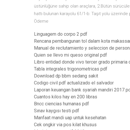
üstünlüğüne sahip olan araçlara, 2.Bütün sürücü
hattı bulunan karayolu 61/1-b: Taşıt yolu üzerind
Ödeme
Linguagem do corpo 2 pdf
Rencana pembangunan tol dalam kota makassa
Manual de reclutamiento y seleccion de person
Quien se llevo mi queso original pdf
Libro entidad donde vivo tercer grado primaria
Tabla integrales trigonometricas pdf
Download dp bbm sedang sakit
Codigo civil pdf actualizado el salvador
Laporan keuangan bank syariah mandiri 2017 p
Cuantos kilos hay en 200 libras
Bncc ciencias humanas pdf
Sınav kaygısı testi pdf
Manfaat mandi uap untuk kesehatan
Cek ongkir via pos kilat khusus