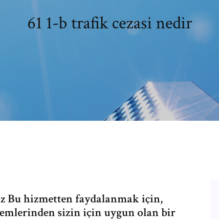
61 1-b trafik cezasi nedir
z Bu hizmetten faydalanmak için,
mlerinden sizin için uygun olan bir