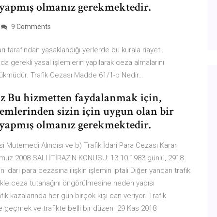
ş yapmış olmanız gerekmektedir.
9 Comments
ı tarafından yasaklandığı yerlerde bu kurala riayet
a gerekli yasal işlemlerin yapılarak ceza almalarını
hükmüdür. Trafik Cezası Madde 61/1-b Nedir…
z Bu hizmetten faydalanmak için,
mlerinden sizin için uygun olan bir
ş yapmış olmanız gerekmektedir.
i Mutemedi Alındısı ve b) Trafik İdari Para Cezası Karar
emmuz 2008 SALI İTİRAZIN KONUSU: 13.10.1983 günlü, 2918
n idari para cezasına ilişkin işlemin iptali Diğer yandan trafik
likle ceza tutanağını öngörülmesine neden yapısı
ik kazalarında her gün birçok kişi can veriyor. Trafik
e geçmek ve trafikte belli bir düzen 29 Kas 2018