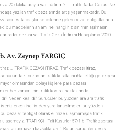
ceza 20 dakika arayla yazılabilir mi? … Trafik Radar Cezası Ne
daşa yazılan trafik cezalarında artış yaşanmaktadır. Bu
ezasıdır. Vatandaşlar kendilerine gelen ceza tebligatlarında
ki bu maddelerin anlamı ne, hangi hız sınırının aşılmasını
adar radar cezası var Trafik Ceza İndirimi Hesaplama 2020 -
 Arb. Av. Zeynep YARGIÇ
tiraz ... TRAFİK CEZASI İTİRAZ. Trafik cezası itiraz,
sonucunda kimi zaman trafik kurallarını ihlal ettiği gerekçesi
nmıyor olmasından dolayı kişilere para cezası
emler her zaman için trafik kontrol noktalarında
ıldı? Neden kesildi? Sürücüler bu yüzden ara ara trafik
iseniz erken indirimden yararlanabilmeleri bu yüzden
u cezalar tebligat olarak elimize ulaşmamışsa trafik
 ulaşamayız. TRAFİKÇİ - Tali Kusurlar 57/1-b: Trafik zabıtası
et levhası bulunmayan kavşaklarda; 1.Bütün sürücüler geçiş