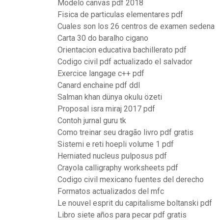
Modelo canvas pdf 2018
Fisica de particulas elementares pdf
Cuales son los 26 centros de examen sedena
Carta 30 do baralho cigano
Orientacion educativa bachillerato pdf
Codigo civil pdf actualizado el salvador
Exercice langage c++ pdf
Canard enchaine pdf ddl
Salman khan dünya okulu özeti
Proposal isra miraj 2017 pdf
Contoh jurnal guru tk
Como treinar seu dragão livro pdf gratis
Sistemi e reti hoepli volume 1 pdf
Herniated nucleus pulposus pdf
Crayola calligraphy worksheets pdf
Codigo civil mexicano fuentes del derecho
Formatos actualizados del mfc
Le nouvel esprit du capitalisme boltanski pdf
Libro siete años para pecar pdf gratis