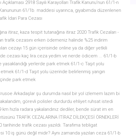
 Açıklaması 2918 Sayılı Karayolları Trafik Kanunu'nun 61/1-n
k Kanununun 61/1b. maddesi uyarınca, gıyabımda düzenlenen
rafik İdari Para Cezası
na itiraz, kaza tespit tutanağına itiraz 2020 Trafik Cezaları -
lan trafik cezasını erken ödemeniz halinde %25 indirim
lan cezayı 15 gün içerisinde online ya da diğer yetkili
dde.cezası kaç lira.ceza yedim.ve nerde ödicem ... 61/1-b
ile yasaklandığı yerlerde park etmek 61/1-c Taşıt yolu
 etmek 61/1-d Taşıt yolu üzerinde belirlenmiş yangın
içinde park etmek
_Crusoe Arkadaşlar şu durumda nasıl bir yol izlemem lazım bi
yakalandım, görevli polisler durdurdu ehliyet ruhsat istedi
km hızla radara yakalandınız dediler, bende sürat im en
görüntüsünü TRAFİK CEZALARINA İTİRAZ DİLEKÇESİ ÖRNEKLERİ
arihinde trafik cezası yazıldı. Tarafıma tebligat
esi 10 iş günü değil midir? Aynı zamanda yazılan ceza 61/1-b