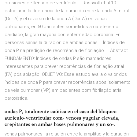
presiones de llenado de ventrículo ... Rossvoll et al 10
estudiaron la diferencia de la duración entre la onda A mitral
(Dur A) y el reverso de la onda A (Dur A') en venas
pulmonares, en 50 pacientes sometidos a cateterismo
cardíaco, la gran mayoría con enfermedad coronaria. En
personas sanas la duración de ambas ondas … Índices de
onda P na predição de recorrência de fibrilação ... Abstract.
FUNDAMENTO: Índices de ondas P são marcadores
interessantes para prever recorrências de fibrilação atrial
(FA) pós ablação. OBJETIVO: Esse estudo avalia o valor dos
índices de onda P para prever recorrências após isolamento
da veia pulmonar (IVP) em pacientes com fibrilação atrial
paroxística.
ondas P, totalmente caótica en el caso del bloqueo
aurículo-ventricular com- venosa yugular elevada,
crepitantes en ambas bases pulmonares y un so-.
venas pulmonares, la relación entre la amplitud y la duración