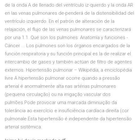
de la onda A de llenado del ventrículo iz-quierdo y la onda AR
en las venas pulmonares de-penderá de la distensibilidad del
ventrículo izquierdo. En el patrón de alteración de la
relajación, el flujo de las venas pulmonares se caracterizará
por una 1.1. Qué son los pulmones: Anatomía y funciones -
Cáncer ... Los pulmones son los órganos encargados de la
función respiratoria y su función principal es la de realizar el
intercambio de gases y también actúan de filtro de agentes
externos. Hipertensão pulmonar – Wikipédia, a enciclopédia
livre A hipertensão pulmonar ocorre quando a pressão
arterial é anormalmente alta nas artérias pulmonares
(pequena circulação) ou na irrigação vascular dos
pulmões.Pode provocar uma marcada diminuição da
tolerância ao exercício e insuficiência cardíaca direita (cor
pulmonale.Esta hipertensão é independente da hipertensão
arterial sistêmica.