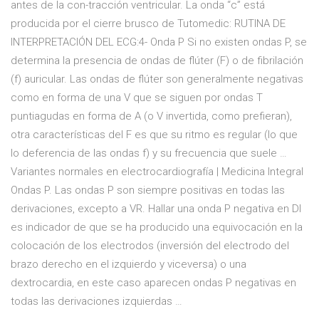
antes de la con-tracción ventricular. La onda “c” está
producida por el cierre brusco de Tutomedic: RUTINA DE
INTERPRETACIÓN DEL ECG:4- Onda P Si no existen ondas P, se
determina la presencia de ondas de flúter (F) o de fibrilación
(f) auricular. Las ondas de flúter son generalmente negativas
como en forma de una V que se siguen por ondas T
puntiagudas en forma de A (o V invertida, como prefieran),
otra características del F es que su ritmo es regular (lo que
lo deferencia de las ondas f) y su frecuencia que suele …
Variantes normales en electrocardiografía | Medicina Integral
Ondas P. Las ondas P son siempre positivas en todas las
derivaciones, excepto a VR. Hallar una onda P negativa en DI
es indicador de que se ha producido una equivocación en la
colocación de los electrodos (inversión del electrodo del
brazo derecho en el izquierdo y viceversa) o una
dextrocardia, en este caso aparecen ondas P negativas en
todas las derivaciones izquierdas …