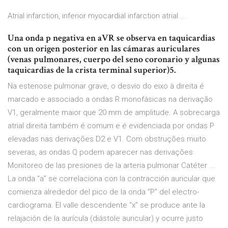
Atrial infarction, inferior myocardial infarction atrial ...
Una onda p negativa en aVR se observa en taquicardias
con un origen posterior en las cámaras auriculares
(venas pulmonares, cuerpo del seno coronario y algunas
taquicardias de la crista terminal superior)5.
Na estenose pulmonar grave, o desvio do eixo à direita é
marcado e associado a ondas R monofásicas na derivação
V1, geralmente maior que 20 mm de amplitude. A sobrecarga
atrial direita também é comum e é evidenciada por ondas P
elevadas nas derivações D2 e V1. Com obstruções muito
severas, as ondas Q podem aparecer nas derivações
Monitoreo de las presiones de la arteria pulmonar Catéter ...
La onda “a” se correlaciona con la contracción auricular que
comienza alrededor del pico de la onda “P” del electro-
cardiograma. El valle descendente “x” se produce ante la
relajación de la aurícula (diástole auricular) y ocurre justo