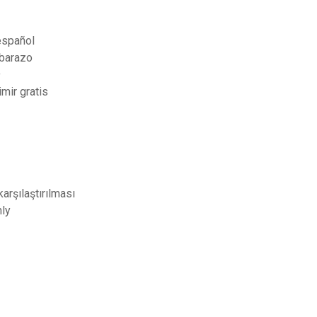
español
mbarazo
9
mir gratis
arşılaştırılması
nly