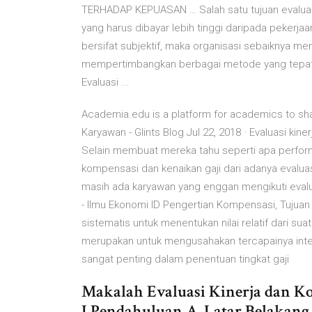
TERHADAP KEPUASAN … Salah satu tujuan evaluas
yang harus dibayar lebih tinggi daripada pekerjaa
bersifat subjektif, maka organisasi sebaiknya m
mempertimbangkan berbagai metode yang tepat. 
Evaluasi ...
Academia.edu is a platform for academics to sha
Karyawan - Glints Blog Jul 22, 2018 · Evaluasi ki
Selain membuat mereka tahu seperti apa perfor
kompensasi dan kenaikan gaji dari adanya evaluasi 
masih ada karyawan yang enggan mengikuti ev
- Ilmu Ekonomi ID Pengertian Kompensasi, Tujuan
sistematis untuk menentukan nilai relatif dari su
merupakan untuk mengusahakan tercapainya inte
sangat penting dalam penentuan tingkat gaji
Makalah Evaluasi Kinerja dan K
I Pendahuluan A. Latar Belakang