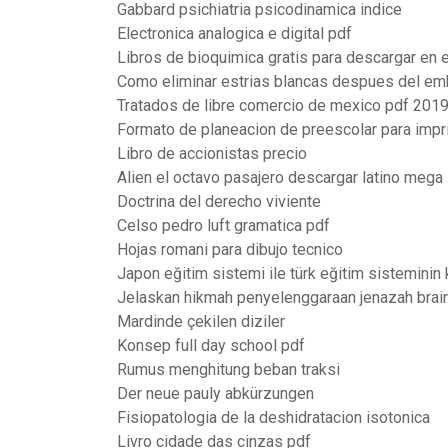
Gabbard psichiatria psicodinamica indice
Electronica analogica e digital pdf
Libros de bioquimica gratis para descargar en 
Como eliminar estrias blancas despues del e
Tratados de libre comercio de mexico pdf 201
Formato de planeacion de preescolar para impri
Libro de accionistas precio
Alien el octavo pasajero descargar latino mega
Doctrina del derecho viviente
Celso pedro luft gramatica pdf
Hojas romani para dibujo tecnico
Japon eğitim sistemi ile türk eğitim sisteminin k
Jelaskan hikmah penyelenggaraan jenazah brai
Mardinde çekilen diziler
Konsep full day school pdf
Rumus menghitung beban traksi
Der neue pauly abkürzungen
Fisiopatologia de la deshidratacion isotonica
Livro cidade das cinzas pdf