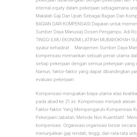
pekerjaan dibandingkan dengan pekerjaan lain. 
internal equity dalam pekerjaan sebagaimana uns
Makalah Gaji Dan Upah Sebagai Bagian Dari Kom
BAGIAN DARI KOMPENSASI Diajukan untuk memenu
Sumber Daya Manusia) Dosen Pengampu: Adi Rob
TINGGI ILMU EKONOMI LATIFAH MUBAROKIYAH SU
syukur kehadirat … Manajemen Sumber Daya Manusia 
kompensasi memainkan sebuah peran utama dala
setiap pekerjaan dengan semua pekerjaan yang 
Namun, faktor-faktor yang dapat dibandingkan 
evaluasi pekerjaan.
Kompensasi merupakan biaya utama atas keahlian
pada abad ke 21 ini. Kompensasi menjadi alasa
Faktor-faktor Yang Mempengaruhi Kompensasi K
Pekerjaan/Jabatan; Metode Non Kuantitatif : Me
kompensasi. Organisasi-organisasi besar secara
menunjukkan gaji rendah, tinggi, dan rata-rata 