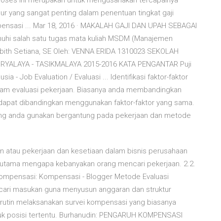
Proses ini merupakan untuk mengusahakan tercapainya
ur yang sangat penting dalam penentuan tingkat gaji
pensasi ... Mar 18, 2016 · MAKALAH GAJI DAN UPAH SEBAGAI
hi salah satu tugas mata kuliah MSDM (Manajemen
ith Setiana, SE Oleh: VENNA ERIDA 1310023 SEKOLAH
RYALAYA - TASIKMALAYA 2015-2016 KATA PENGANTAR Puji
- Job Evaluation / Evaluasi ... Identifikasi faktor-faktor
m evaluasi pekerjaan. Biasanya anda membandingkan
dapat dibandingkan menggunakan faktor-faktor yang sama.
yang anda gunakan bergantung pada pekerjaan dan metode
 atau pekerjaan dan kesetiaan dalam bisnis perusahaan
n utama mengapa kebanyakan orang mencari pekerjaan. 2.2.
ompensasi: Kompensasi - Blogger Metode Evaluasi
ncari masukan guna menyusun anggaran dan struktur
 rutin melaksanakan survei kompensasi yang biasanya
untuk posisi tertentu. Burhanudin: PENGARUH KOMPENSASI