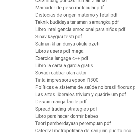
Cara hitung pondasi rumah 2 lantai
Marcador de peso molecular pdf
Distocias de origen materno y fetal pdf
Teknik budidaya tanaman semangka pdf
Libro inteligencia emocional para niños pdf
Sınav kaygısı testi pdf
Salman khan dünya okulu özeti
Libros users pdf mega
Exercice langage c++ pdf
Libro la carta a garcia gratis
Soyadı cabbar olan aktör
Tinta impressora epson l1300
Políticas e sistema de saúde no brasil fiocruz 
Las artes liberales trivium y quadrivium pdf
Dessin manga facile pdf
Spread trading strategies pdf
Libro para hacer dormir bebes
Teori pemberdayaan perempuan pdf
Catedral metropolitana de san juan puerto rico