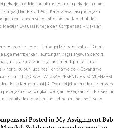
i pekerjaan adalah untuk menentukan pekerjaan mana
n lainnya (Handoko, 1995). Karena evaluasi pekerjaan
enggunakan tenaga yang ahli di bidang tersebut dan
Makalah Evaluasi Kinerja dan Kompensasi - Makalah
re research papers. Berbagai Metode Evaluasi Kinerja
nerja juga memberikan keuntungan bagi karyawan sendiri.
manya, para karyawan juga bisa mendapat sejumlah
kinerja, itu pun juga hasil kinerjanya baik. Sayangnya,
aluasi kinerja. LANGKAH-LANGKAH PENENTUAN KOMPENSASI
 dan Jenis Kompensasi | 2. Evaluasi jabatan adalah peroses
atu pekerjaan dibandingkan dengan pekerjaan lain. Proses ini
rnal equity dalam pekerjaan sebagaimana unsur yang
ompensasi Posted in My Assignment Bab
 Masalah Salah satu persoalan penting