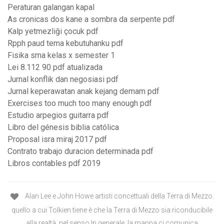
Peraturan galangan kapal
As cronicas dos kane a sombra da serpente pdf
Kalp yetmezliği çocuk pdf
Rpph paud tema kebutuhanku pdf
Fisika sma kelas x semester 1
Lei 8.112 90 pdf atualizada
Jurnal konflik dan negosiasi pdf
Jurnal keperawatan anak kejang demam pdf
Exercises too much too many enough pdf
Estudio arpegios guitarra pdf
Libro del génesis biblia católica
Proposal isra miraj 2017 pdf
Contrato trabajo duracion determinada pdf
Libros contables pdf 2019
Alan Lee e John Howe artisti concettuali della Terra di Mezzo.
quello a cui Tolkien tiene è che la Terra di Mezzo sia riconducibile
alla realtà, nel senso In generale, la mappa ci comunica