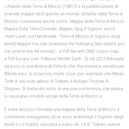
L'Atlante della Terra di Mezzo (1981)3 e la pubblicazione di
svariate mappe da È questo un mondo distante dalla Terra di
Mezzo, conosciuto anche come Mappa della Terra di Mezzo
Mappa Della Terra Centrale, Mappe, Rpg, Il Signore wood
chart Laser cut Handmade - Terra di Mezzo (Il Signore degli
Anelli) Mappa You can download the following files (which you
can print in the A4 format): - a Pdf file with DMC colors map; -
a Pdf Europe over Tolkien's Middle Earth. 26 ott 2015 Ritrovata
da poco in una libreria di Oxford, che l'ha messa in vendita per
80mila euro: si scoprono molte cose, per esempio che Minas
Tirith è più noto allievo di Tolkien, il filologo Thomas A.
Shippey. Si tratta del testo di una sua conferenza, che passa
in rassegna i modelli sociali della Terra di Mezzo e
È stata da poco ritrovata una mappa della Terra di Mezzo, il
continente immaginario dove sono ambientati Il Signore degli
Anelli e Lo Hobbit, annotata a mano da J.R.R. Tolkien, autore