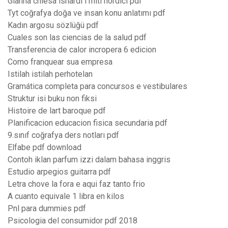
Gianna chiesa isnardi i miti nordici pdf
Tyt coğrafya doğa ve insan konu anlatımı pdf
Kadın argosu sözlüğü pdf
Cuales son las ciencias de la salud pdf
Transferencia de calor incropera 6 edicion
Como franquear sua empresa
Istilah istilah perhotelan
Gramática completa para concursos e vestibulares
Struktur isi buku non fiksi
Histoire de lart baroque pdf
Planificacion educacion fisica secundaria pdf
9.sınıf coğrafya ders notları pdf
Elfabe pdf download
Contoh iklan parfum izzi dalam bahasa inggris
Estudio arpegios guitarra pdf
Letra chove la fora e aqui faz tanto frio
A cuanto equivale 1 libra en kilos
Pnl para dummies pdf
Psicologia del consumidor pdf 2018