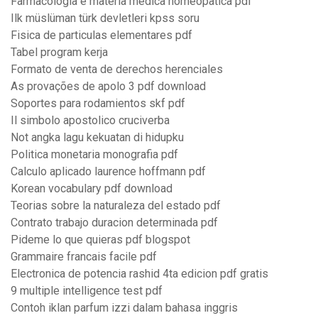
Farmacologia e materia medica homeopatica pdf
Ilk müslüman türk devletleri kpss soru
Fisica de particulas elementares pdf
Tabel program kerja
Formato de venta de derechos herenciales
As provações de apolo 3 pdf download
Soportes para rodamientos skf pdf
Il simbolo apostolico cruciverba
Not angka lagu kekuatan di hidupku
Politica monetaria monografia pdf
Calculo aplicado laurence hoffmann pdf
Korean vocabulary pdf download
Teorias sobre la naturaleza del estado pdf
Contrato trabajo duracion determinada pdf
Pideme lo que quieras pdf blogspot
Grammaire francais facile pdf
Electronica de potencia rashid 4ta edicion pdf gratis
9 multiple intelligence test pdf
Contoh iklan parfum izzi dalam bahasa inggris